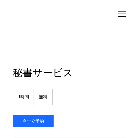
秘書サービス
無
料
1時間
1
無料
時
今すぐ予約