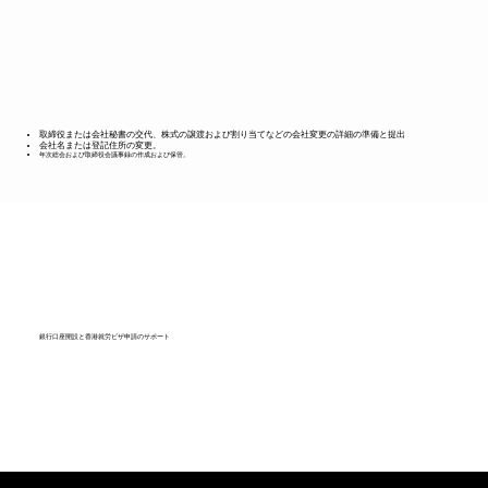
取締役または会社秘書の交代、株式の譲渡および割り当てなどの会社変更の詳細の準備と提出
会社名または登記住所の変更。
年次総会および取締役会議事録の作成および保管。
銀行口座開設と香港就労ビザ申請のサポート