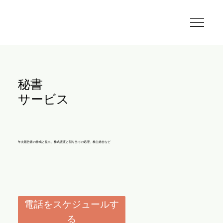
秘書
サービス
年次報告書の作成と提出、株式譲渡と割り当ての処理、株主総会など
電話をスケジュールす
る