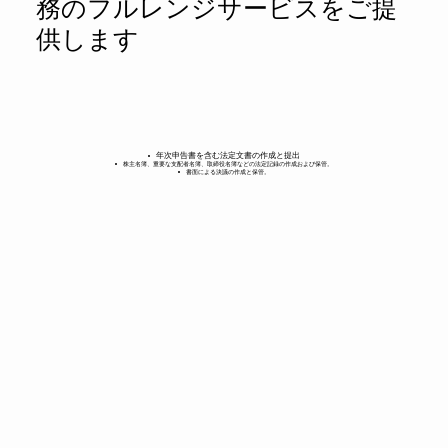
務のフルレンジサービスをご提
供します
年次申告書を含む法定文書の作成と提出
株主名簿、重要な支配者名簿、取締役名簿などの法定記録の作成および保管。
書面による決議の作成と保管。